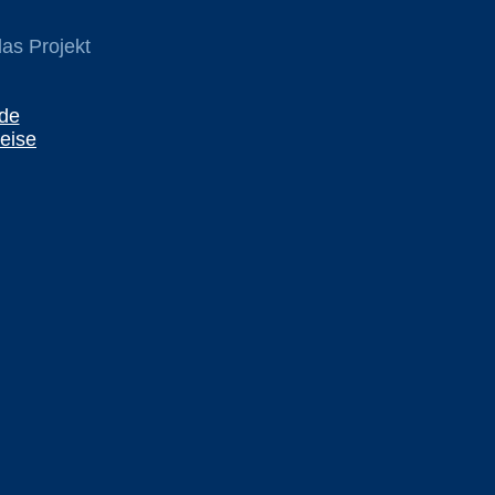
das Projekt
.de
eise